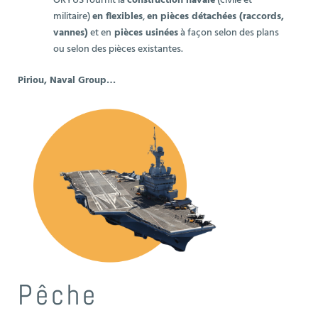
ORYUS fournit la
construction navale
(civile et
militaire)
en flexibles
,
en pièces détachées (raccords,
vannes)
et en
pièces usinées
à façon selon des plans
ou selon des pièces existantes.
Piriou, Naval Group…
Pêche